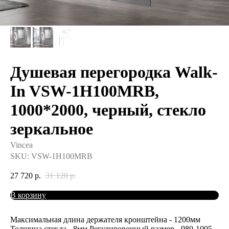
Душевая перегородка Walk-
In VSW-1H100MRB,
1000*2000, черный, стекло
зеркальное
Vincea
SKU:
VSW-1H100MRB
27 720
р.
31 120
р.
В корзину
Максимальная длина держателя кронштейна - 1200мм
Толщина стекла - 8мм Регулировочный размер - 980-1005