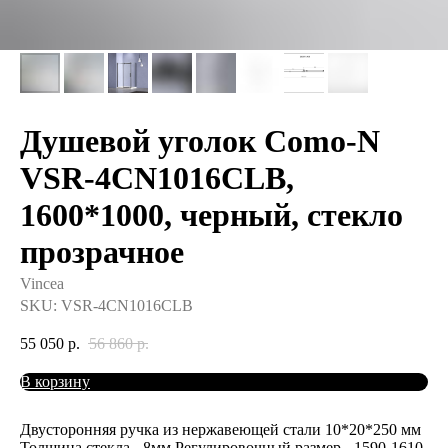
Душевой уголок Como-N
VSR-4CN1016CLB,
1600*1000, черный, стекло
прозрачное
Vincea
SKU:
VSR-4CN1016CLB
55 050
р.
56 860
р.
В корзину
Двусторонняя ручка из нержавеющей стали 10*20*250 мм
Толщина стекла - 8мм Регулировочный размер - 1590-1610