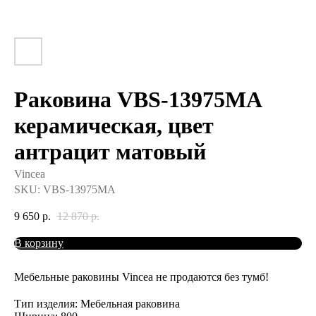
Раковина VBS-13975MA
керамическая, цвет
антрацит матовый
Vincea
SKU:
VBS-13975MA
9 650
р.
12 870
р.
В корзину
Мебельные раковины Vincea не продаются без тумб!
Тип изделия: Мебельная раковина