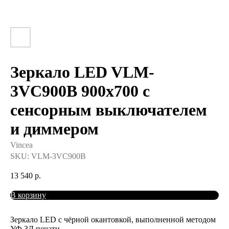
Зеркало LED VLM-
3VC900B 900х700 c
сенсорным выключателем
и диммером
Vincea
SKU:
VLM-3VC900B
13 540
р.
В корзину
Зеркало LED с чёрной окантовкой, выполненной методом
УФ 3Д печати