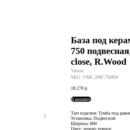
База под кер
750 подвесная
close, R.Wood
Vincea
SKU:
VMC-2MC750RW
18 270
р.
В корзину
Тип изделия: Тумба под рако
Установка: Подвесной
Ширина: 800
Цвет: дерево темное