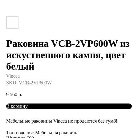
Раковина VCB-2VP600W из
искуственного камня, цвет
белый
Vincea
SKU:
VCB-2VP600W
9 560
р.
В корзину
Мебельные раковины Vincea не продаются без тумб!
Тип изделия: Мебельная раковина