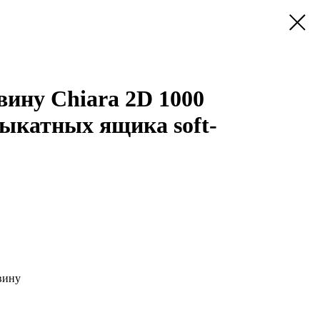
вину Chiara 2D 1000
выкатных ящика soft-
вину